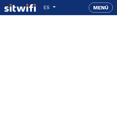
ES
MENÚ