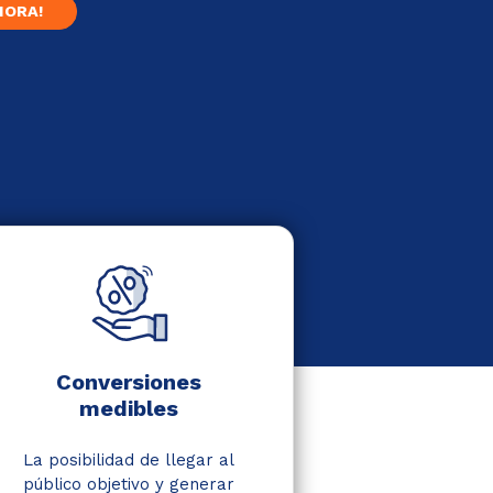
HORA!
Conversiones
medibles
La posibilidad de llegar al
público objetivo y generar