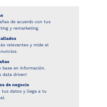
as
añas de acuerdo con tus
eting y remarketing.
allados
más relevantes y mide el
nuncios.
añas
 base en información.
 data driven!
vos de negocio
 tus datos y llega a tu
al.