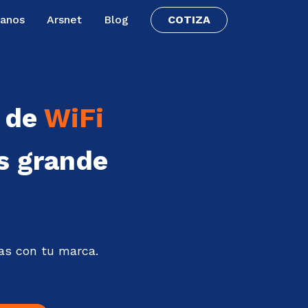
tanos
Arsnet
Blog
COTIZA
a de
WiFi
 grande
as con tu marca.