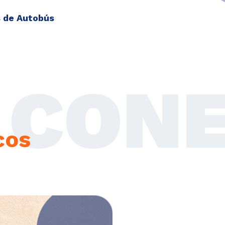
 de Autobús
CON
cos